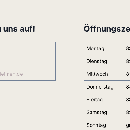
 uns auf!
Öffnungsze
Montag
8
Dienstag
8
leimen.de
Mittwoch
8
Donnerstag
8
Freitag
8
Samstag
8
Sonntag
g