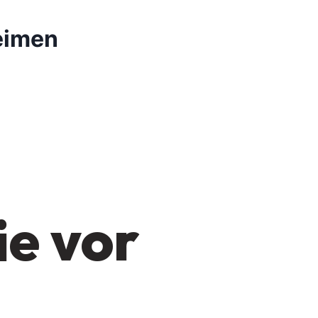
eimen
ie vor